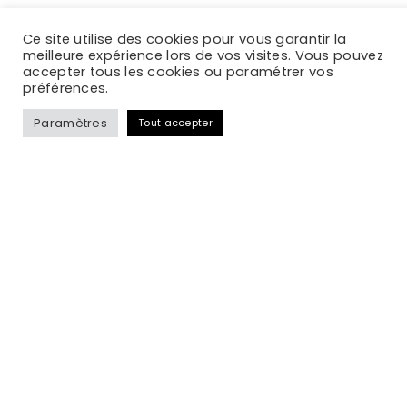
Imaginez votre futur jardin
avant sa réalisation
Création de jardin
autour de
Montpellier
Chaque jardin
commence par
une idée. La
conception